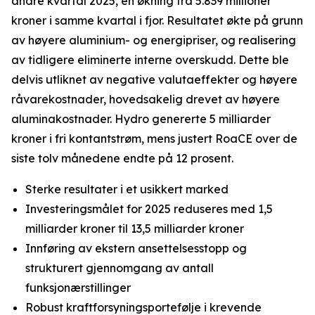
andre kvartal 2025, en økning fra 5.839 millioner
kroner i samme kvartal i fjor. Resultatet økte på grunn
av høyere aluminium- og energipriser, og realisering
av tidligere eliminerte interne overskudd. Dette ble
delvis utliknet av negative valutaeffekter og høyere
råvarekostnader, hovedsakelig drevet av høyere
aluminakostnader. Hydro genererte 5 milliarder
kroner i fri kontantstrøm, mens justert RoaCE over de
siste tolv månedene endte på 12 prosent.
Sterke resultater i et usikkert marked
Investeringsmålet for 2025 reduseres med 1,5
milliarder kroner til 13,5 milliarder kroner
Innføring av ekstern ansettelsesstopp og
strukturert gjennomgang av antall
funksjonærstillinger
Robust kraftforsyningsportefølje i krevende