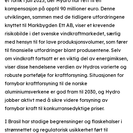
et forlik i juli 2025, der Hydro har rett til en
kompensasjon på opptil 90 millioner euro. Denne
utviklingen, sammen med de tidligere utfordringene
knyttet til Markbygden Ett AB, viser et krevende
risikobilde i det svenske vindkraftmarkedet, særlig
med hensyn til for lave produksjonsvolumer, som fører
til finansielle utfordringer blant produsentene. Selv
om vindkraft fortsatt er en viktig del av energimiksen,
viser disse hendelsene verdien av Hydros varierte og
robuste portefølje for kraftforsyning. Situasjonen for
fornybar kraftforsyning til de norske
aluminiumsverkene er god fram til 2030, og Hydro
jobber aktivt med å sikre videre forsyning av
fornybar kraft til konkurransedyktige priser.
I Brasil har stadige begrensninger og flaskehalser i
strømnettet og regulatorisk usikkerhet ført til