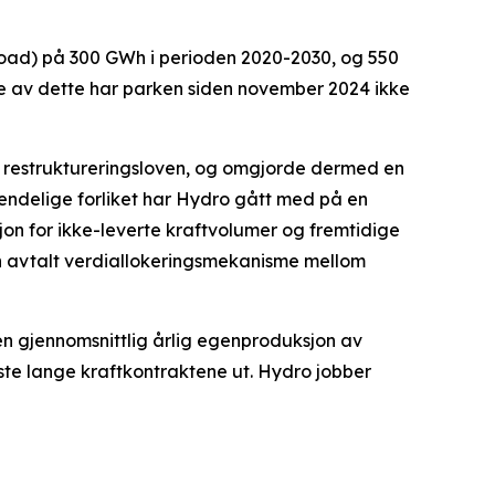
eload) på 300 GWh i perioden 2020-2030, og 550
ge av dette har parken siden november 2024 ikke
e restruktureringsloven, og omgjorde dermed en
 endelige forliket har Hydro gått med på en
jon for ikke-leverte kraftvolumer og fremtidige
n avtalt verdiallokeringsmekanisme mellom
 en gjennomsnittlig årlig egenproduksjon av
ste lange kraftkontraktene ut. Hydro jobber