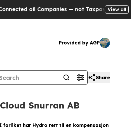
ected oil Companies — not Taxpayers — the Chance
View all
Provided by AGP
Share
d Cloud Snurran AB
 forliket har Hydro rett til en kompensasjon