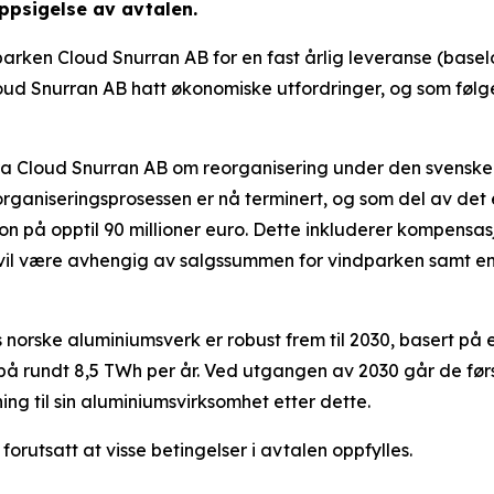
 oppsigelse av avtalen.
parken Cloud Snurran AB for en fast årlig leveranse (bas
loud Snurran AB hatt økonomiske utfordringer, og som føl
 fra Cloud Snurran AB om reorganisering under den svensk
eorganiseringsprosessen er nå terminert, og som del av det
on på opptil 90 millioner euro. Dette inkluderer kompensas
 vil være avhengig av salgssummen for vindparken samt e
os norske aluminiumsverk er robust frem til 2030, basert på
på rundt 8,5 TWh per år. Ved utgangen av 2030 går de før
ing til sin aluminiumsvirksomhet etter dette.
5, forutsatt at visse betingelser i avtalen oppfylles.