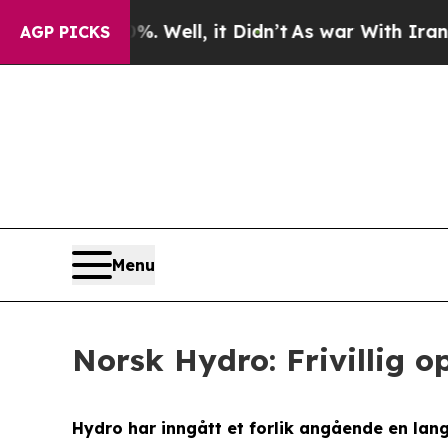
und 40%. Well, it Didn’t
As war With Iran Drove
AGP PICKS
Menu
Norsk Hydro: Frivillig 
Hydro har inngått et forlik angående en lang