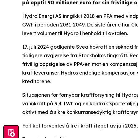
på opptil 90 millioner euro for sin frivillige
Hydro Energi AS inngikk i 2018 en PPA med vind
GWh i perioden 2031-2049. De siste årene har C
levert volumer til Hydro i henhold til avtalen.
17. juli 2024 godkjente Svea hovrätt en søknad
tidligere avgjørelse fra Stockholms tingsrätt. R
frivillig oppsigelse av PPA-en mot en kompensasj
kraftleveranser. Hydros endelige kompensasjon
kreditorene.
Situasjonen for fornybar kraftforsyning til Hydr
vannkraft på 9,4 TWh og en kontraktsportefølje 
aktivt med å sikre konkurransedyktig kraftforsyn
Forliket forventes å tre i kraft i løpet av juli 202