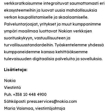
verkkoratkaisumme integroituvat saumattomasti eri
ekosysteemeihin ja luovat uusia mahdollisuuksia
verkon kaupallistamiselle ja skaalaamiselle.
Palveluntarjoajat, yritykset ja muut kumppanimme
ympäri maailmaa luottavat Nokian verkkojen
suorituskykyyn, vastuullisuuteen ja
turvallisuusstandardeihin. Työskentelemme yhdessä
kumppaneidemme kanssa kehittääksemme
tulevaisuuden digitaalisia palveluita ja sovelluksia.
Lisätietoja:
Nokia
Viestintä
Puh. +358 10 448 4900
Sähköposti: press.services@nokia.com
Maria Vaismaa, viestintäjohtaja