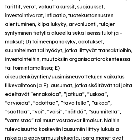
tariffit, verot, valuuttakurssit, suojaukset,
investointivarat, inflaatio, tuotekustannusten
alentuminen, kilpailukyky, arvonluonti, tulojen
syntyminen tietyllä alueella sekä lisenssitulot ja -
maksut; D) toimeenpanokyky, odotukset,
suunnitelmat tai hyödyt, jotka liittyvät transaktioihin,
investointeihin, muutoksiin organisaatiorakenteessa
tai toimintamallissa; E)
oikeudenkäyntien/uusimisneuvottelujen vaikutus
liikevaihtoon ja F) lausumat, jotka sisältävät tai joita
edeltävät "ennakoida", ”jatkua”, ”uskoa”,
”arvioida”, ”odottaa”, ”tavoitella”, ”aikoa”,
”saattaa”, ”voi”, ”voisi”, ”nähdä”, ”suunnitella”,
''varmistaa'' tai muut vastaavat ilmaisut. Näihin
tulevaisuutta koskeviin lausumiin liittyy lukuisia
riskejä ja epävarmuustekijöitä, joista monet ovat