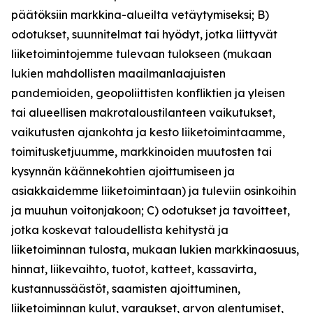
päätöksiin markkina-alueilta vetäytymiseksi; B)
odotukset, suunnitelmat tai hyödyt, jotka liittyvät
liiketoimintojemme tulevaan tulokseen (mukaan
lukien mahdollisten maailmanlaajuisten
pandemioiden, geopoliittisten konfliktien ja yleisen
tai alueellisen makrotaloustilanteen vaikutukset,
vaikutusten ajankohta ja kesto liiketoimintaamme,
toimitusketjuumme, markkinoiden muutosten tai
kysynnän käännekohtien ajoittumiseen ja
asiakkaidemme liiketoimintaan) ja tuleviin osinkoihin
ja muuhun voitonjakoon; C) odotukset ja tavoitteet,
jotka koskevat taloudellista kehitystä ja
liiketoiminnan tulosta, mukaan lukien markkinaosuus,
hinnat, liikevaihto, tuotot, katteet, kassavirta,
kustannussäästöt, saamisten ajoittuminen,
liiketoiminnan kulut, varaukset, arvon alentumiset,