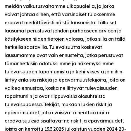
meidän vaikutusvaltamme ulkopuolella, ja jotka
voivat johtaa siihen, että varsinaiset tuloksemme
eroavat merkittävästi näistä lausumista. Tällaiset
lausumat perustuvat johdon parhaaseen arvioon ja
käsitykseen niiden tietojen valossa, jotka sillä on tällä
hetkellä saatavilla. Tulevaisuutta koskevat
lausumamme ovat vain ennusteita, jotka perustuvat
tämänhetkisiin odotuksiimme ja näkemyksiimme
tulevaisuuden tapahtumista ja kehityksestä ja niihin
liittyy erilaisia riskejä ja epävarmuustekijöitä, joita on
vaikea ennustaa, koska ne liittyvät tulevaisuuden
tapahtumiin ja ovat riippuvaisia olosuhteista
tulevaisuudessa. Tekijät, mukaan lukien riskit ja
epävarmuudet, jotka voisivat aiheuttaa näitä
eroavaisuuksia sisältävät ne riskit ja epävarmuudet,
joista on kerrottu 13.3.2025 julkaistun vuoden 2024 20-