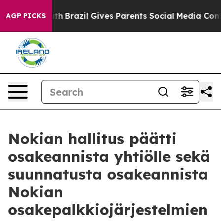
s to Youth
Brazil Gives Parents Social Media Controls f
AGP PICKS
Nokian hallitus päätti
osakeannista yhtiölle sekä
suunnatusta osakeannista
Nokian
osakepalkkiojärjestelmien