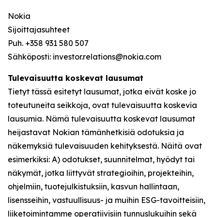
Nokia
Sijoittajasuhteet
Puh. +358 931 580 507
Sähköposti: investor.relations@nokia.com
Tulevaisuutta koskevat lausumat
Tietyt tässä esitetyt lausumat, jotka eivät koske jo
toteutuneita seikkoja, ovat tulevaisuutta koskevia
lausumia. Nämä tulevaisuutta koskevat lausumat
heijastavat Nokian tämänhetkisiä odotuksia ja
näkemyksiä tulevaisuuden kehityksestä. Näitä ovat
esimerkiksi: A) odotukset, suunnitelmat, hyödyt tai
näkymät, jotka liittyvät strategioihin, projekteihin,
ohjelmiin, tuotejulkistuksiin, kasvun hallintaan,
lisensseihin, vastuullisuus- ja muihin ESG-tavoitteisiin,
liiketoimintamme operatiivisiin tunnuslukuihin sekä